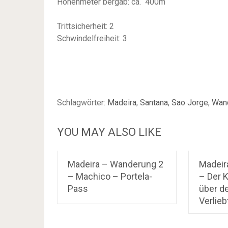
Höhenmeter bergab: ca. 400m
Trittsicherheit: 2
Schwindelfreiheit: 3
Schlagwörter:
Madeira
,
Santana
,
Sao Jorge
,
Wan
YOU MAY ALSO LIKE
Madeira – Wanderung 2
Madeir
– Machico – Portela-
– Der 
Pass
über d
Verlieb