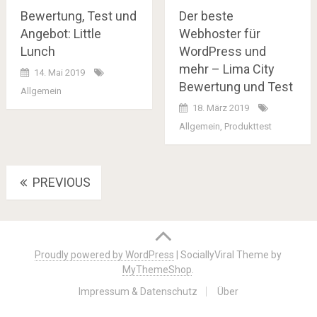
Bewertung, Test und
Der beste
Angebot: Little
Webhoster für
Lunch
WordPress und
mehr – Lima City
14. Mai 2019
Bewertung und Test
Allgemein
18. März 2019
Allgemein
,
Produkttest
Posts
PREVIOUS
navigation
Proudly powered by WordPress
|
SociallyViral Theme by
MyThemeShop
.
Impressum & Datenschutz
Über