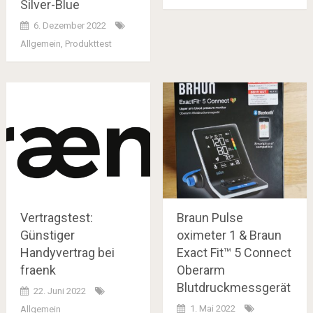
Silver-Blue
6. Dezember 2022
Allgemein
,
Produkttest
Vertragstest:
Braun Pulse
Günstiger
oximeter 1 & Braun
Handyvertrag bei
Exact Fit™ 5 Connect
fraenk
Oberarm
Blutdruckmessgerät
22. Juni 2022
1. Mai 2022
Allgemein