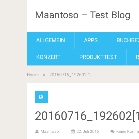
Maantoso – Test Blog
ALLGEMEIN
APPS
BUCHRE
KONZERT
PRODUKTTEST
Home
20160716_192602[1]
20160716_192602[1
Maantoso
22. Juli 2016
Keine Komm