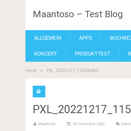
Maantoso – Test Blog
ALLGEMEIN
APPS
BUCHRE
KONZERT
PRODUKTTEST
Home
PXL_20221217_115336464
PXL_20221217_115
Maantoso
18. Dezember 2022
Kein