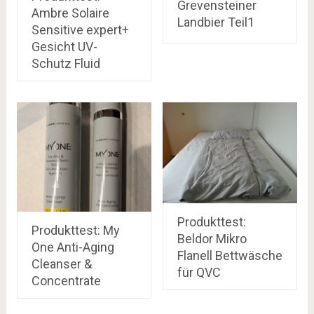
Grevensteiner
Ambre Solaire
Landbier Teil1
Sensitive expert+
Gesicht UV-
Schutz Fluid
Produkttest:
Produkttest: My
Beldor Mikro
One Anti-Aging
Flanell Bettwäsche
Cleanser &
für QVC
Concentrate