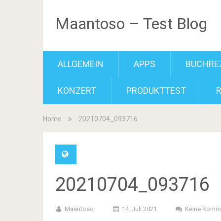
Maantoso – Test Blog
ALLGEMEIN
APPS
BUCHRE
KONZERT
PRODUKTTEST
Home
20210704_093716
20210704_093716
Maantoso
14. Juli 2021
Keine Komm