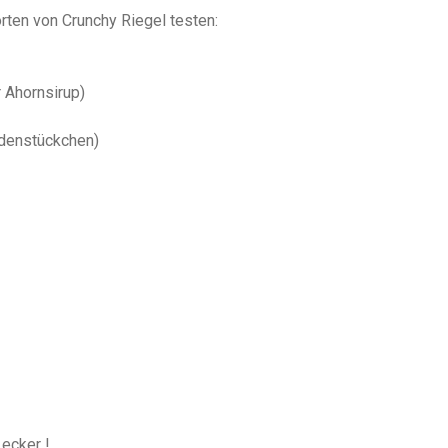
rten von Crunchy Riegel testen:
 Ahornsirup)
adenstückchen)
ecker !