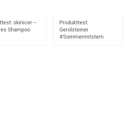
test: skinicer –
Produkttest:
ves Shampoo
Gerolsteiner
#Sommermitstern