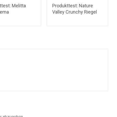
test: Melitta
Produkttest: Nature
rema
Valley Crunchy Riegel
r abzugeben.