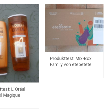
Produkttest: Mix-Box
Family von etepetete
test: L`Oréal
 Öl Magique