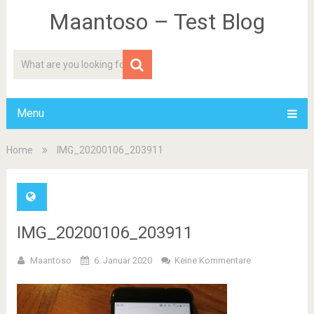
Maantoso – Test Blog
Menu
Home
IMG_20200106_203911
IMG_20200106_203911
Maantoso
6. Januar 2020
Keine Kommentare