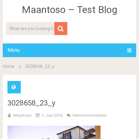
Maantoso – Test Blog
Menu
Home
3028658_23_y
3028658_23_y
Maantoso
2. Juni 2016
Keine Kommentare