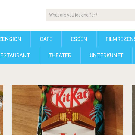
ZENSION
CAFE
ESSEN
FILMREZEN
RESTAURANT
THEATER
UNTERKUNFT