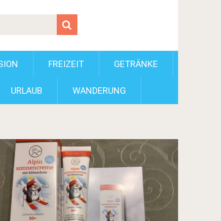
SION
FREIZEIT
GETRÄNKE
URLAUB
WANDERUNG