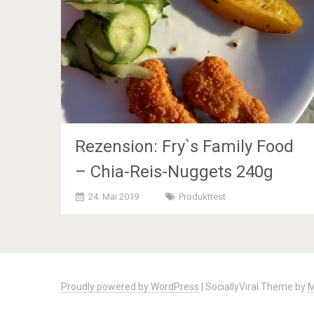
Rezension: Fry`s Family Food
– Chia-Reis-Nuggets 240g
24. Mai 2019
Produkttest
Posts
navigation
Proudly powered by WordPress
|
SociallyViral Theme by
M