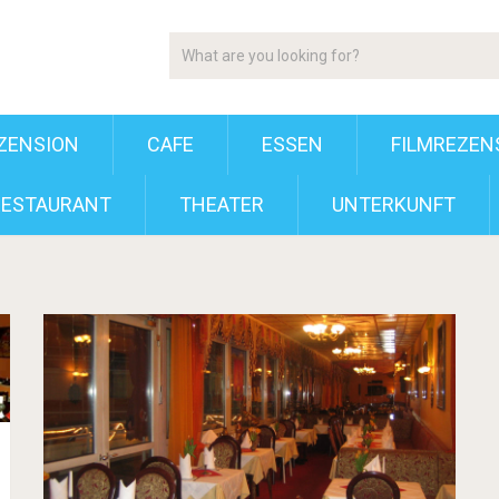
ZENSION
CAFE
ESSEN
FILMREZEN
RESTAURANT
THEATER
UNTERKUNFT