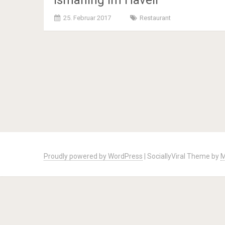
25. Februar 2017
Restaurant
Posts
navigation
Proudly powered by WordPress
|
SociallyViral Theme by
M