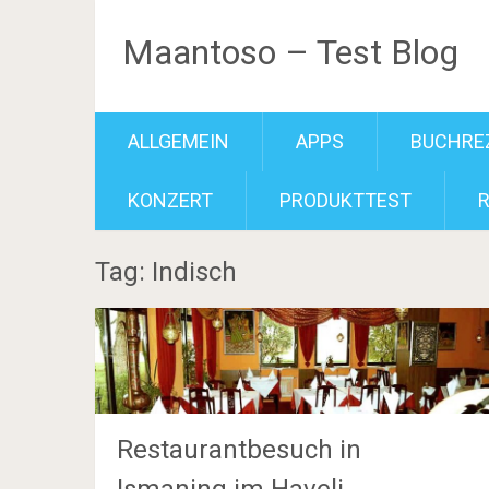
Maantoso – Test Blog
ALLGEMEIN
APPS
BUCHRE
KONZERT
PRODUKTTEST
Tag: Indisch
Restaurantbesuch in
Ismaning im Haveli