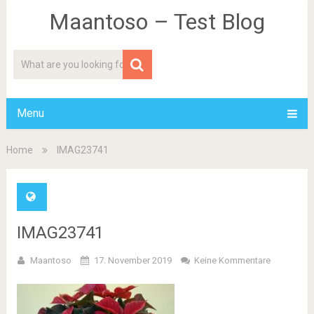
Maantoso – Test Blog
Menu
Home
IMAG23741
IMAG23741
Maantoso
17. November 2019
Keine Kommentare