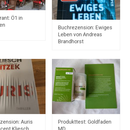
ant: Ö1 in
en
Buchrezension: Ewiges
Leben von Andreas
Brandhorst
zension: Auris
Produkttest: Goldfaden
ncent Kliesch
MD