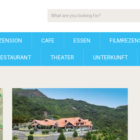
ZENSION
CAFE
ESSEN
FILMREZEN
RESTAURANT
THEATER
UNTERKUNFT