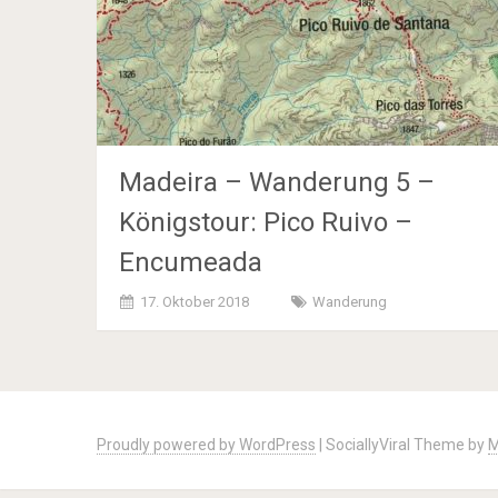
Madeira – Wanderung 5 –
Königstour: Pico Ruivo –
Encumeada
17. Oktober 2018
Wanderung
Posts
navigation
Proudly powered by WordPress
|
SociallyViral Theme by
M