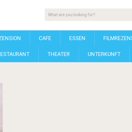
ZENSION
CAFE
ESSEN
FILMREZEN
RESTAURANT
THEATER
UNTERKUNFT