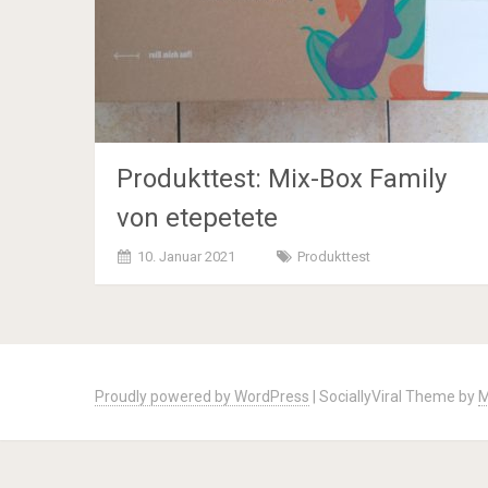
Produkttest: Mix-Box Family
von etepetete
10. Januar 2021
Produkttest
Posts
navigation
Proudly powered by WordPress
|
SociallyViral Theme by
M