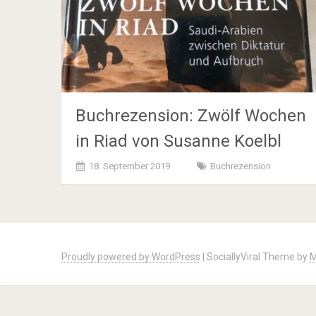
Buchrezension: Zwölf Wochen
in Riad von Susanne Koelbl
18. September 2019
Buchrezension
Posts
navigation
Proudly powered by WordPress
|
SociallyViral Theme by
M