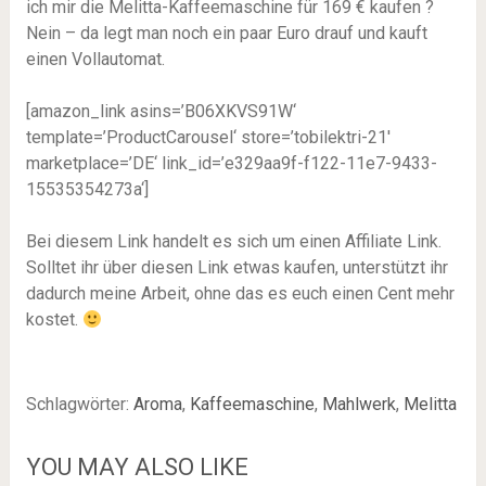
ich mir die Melitta-Kaffeemaschine für 169 € kaufen ?
Nein – da legt man noch ein paar Euro drauf und kauft
einen Vollautomat.
[amazon_link asins=’B06XKVS91W‘
template=’ProductCarousel‘ store=’tobilektri-21′
marketplace=’DE‘ link_id=’e329aa9f-f122-11e7-9433-
15535354273a‘]
Bei diesem Link handelt es sich um einen Affiliate Link.
Solltet ihr über diesen Link etwas kaufen, unterstützt ihr
dadurch meine Arbeit, ohne das es euch einen Cent mehr
kostet.
Schlagwörter:
Aroma
,
Kaffeemaschine
,
Mahlwerk
,
Melitta
YOU MAY ALSO LIKE