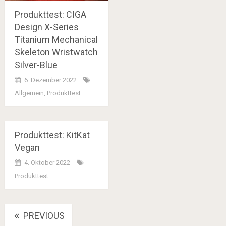
Produkttest: CIGA
Design X-Series
Titanium Mechanical
Skeleton Wristwatch
Silver-Blue
6. Dezember 2022
Allgemein
,
Produkttest
Produkttest: KitKat
Vegan
4. Oktober 2022
Produkttest
Posts
PREVIOUS