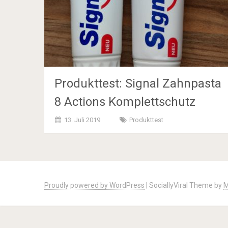
Produkttest: Signal Zahnpasta
8 Actions Komplettschutz
13. Juli 2019
Produkttest
Posts
navigation
Proudly powered by WordPress
|
SociallyViral Theme by
M