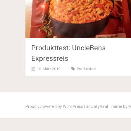
Produkttest: UncleBens
Expressreis
10. März 2019
Produkttest
Posts
navigation
Proudly powered by WordPress
|
SociallyViral Theme by
M