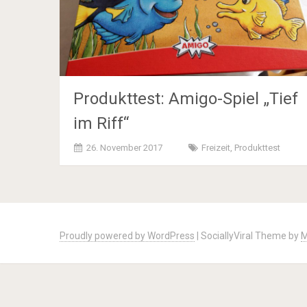
Produkttest: Amigo-Spiel „Tief
im Riff“
26. November 2017
Freizeit
,
Produkttest
Posts
navigation
Proudly powered by WordPress
|
SociallyViral Theme by
M