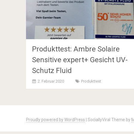
Produkttest: Ambre Solaire
Sensitive expert+ Gesicht UV-
Schutz Fluid
2. Februar 2020
Produkttest
Posts
navigation
Proudly powered by WordPress
|
SociallyViral Theme by
M