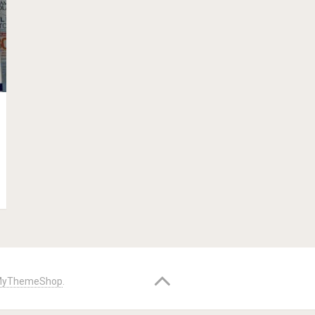
yThemeShop
.