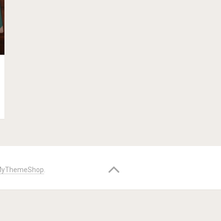
yThemeShop
.