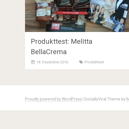
Produkttest: Melitta
BellaCrema
18. Dezember 2016
Produkttest
Posts
navigation
Proudly powered by WordPress
|
SociallyViral Theme by
M