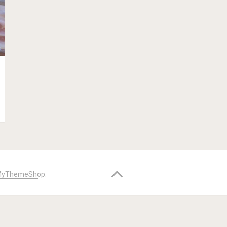
yThemeShop
.