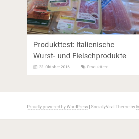
Produkttest: Italienische
Wurst- und Fleischprodukte
23. Oktober 2016
Produkttest
Posts
navigation
Proudly powered by WordPress
|
SociallyViral Theme by
M